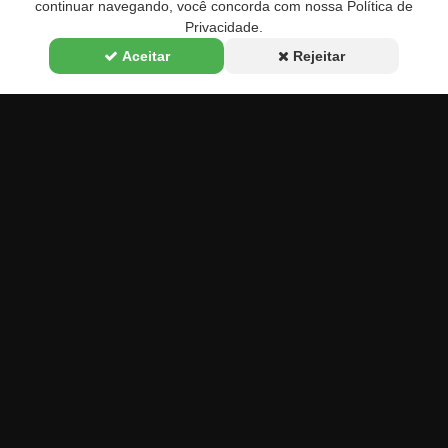
continuar navegando, você concorda com nossa Política de
Privacidade.
Aceitar
Rejeitar
Animes Plus
O Animes Plus é seu portal definitivo sobre animes,
cultura pop japonesa e games! Leia análises,
descubra novidades e mergulhe no mundo otaku.