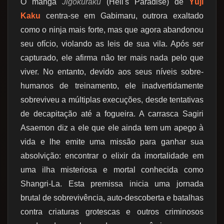
O mangá
Jigokuraku
(Hell's Paradise) de
Yūji
Kaku
centra-se em Gabimaru, outrora exaltado
como o ninja mais forte, mas que agora abandonou
seu ofício, violando as leis de sua vila. Após ser
capturado, ele afirma não ter mais nada pelo que
viver. No entanto, devido aos seus níveis sobre-
humanos de treinamento, ele inadvertidamente
sobreviveu a múltiplas execuções, desde tentativas
de decapitação até a fogueira. A carrasca Sagiri
Asaemon diz a ele que ele ainda tem um apego à
vida e lhe emite uma missão para ganhar sua
absolvição: encontrar o elixir da imortalidade em
uma ilha misteriosa e mortal conhecida como
Shangri-La. Esta premissa inicia uma jornada
brutal de sobrevivência, auto-descoberta e batalhas
contra criaturas grotescas e outros criminosos