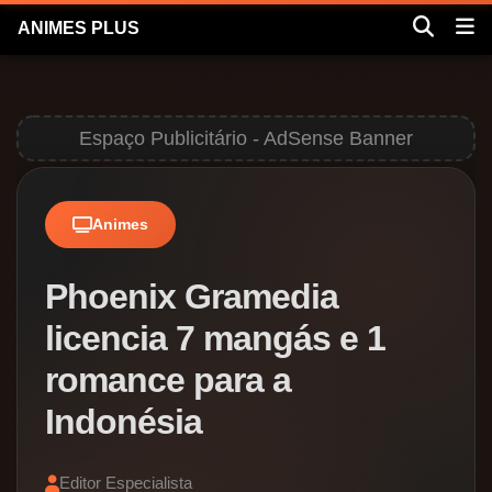
ANIMES PLUS
Abrir
Abr
barra
me
de
mó
pesqui
Animes
Phoenix Gramedia
licencia 7 mangás e 1
romance para a
Indonésia
Editor Especialista